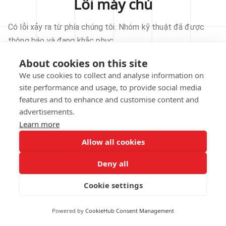
Lỗi máy chủ
Có lỗi xảy ra từ phía chúng tôi. Nhóm kỹ thuật đã được
thông báo và đang khắc phục.
About cookies on this site
THỬ LẠI
We use cookies to collect and analyse information on
site performance and usage, to provide social media
VỀ TRANG CHỦ
features and to enhance and customise content and
advertisements.
Learn more
Allow all cookies
Our technical team has been automatically
notified.
Deny all
REPORT THIS ISSUE
Cookie settings
Powered by
CookieHub Consent Management