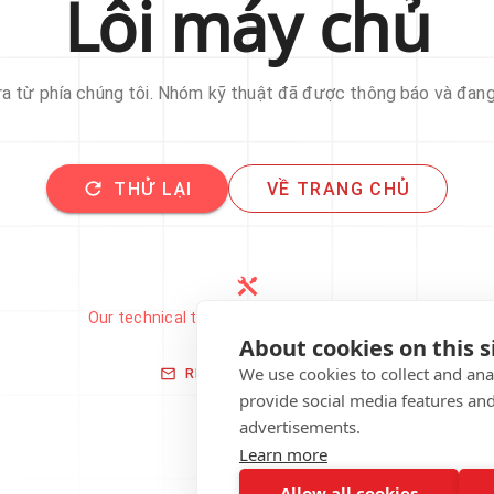
Lỗi máy chủ
 ra từ phía chúng tôi. Nhóm kỹ thuật đã được thông báo và đan
THỬ LẠI
VỀ TRANG CHỦ
Our technical team has been automatically
notified.
About cookies on this s
We use cookies to collect and an
REPORT THIS ISSUE
provide social media features an
advertisements.
Learn more
Allow all cookies