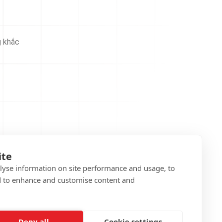
g khắc
ite
alyse information on site performance and usage, to
d to enhance and customise content and
Deny all
Cookie settings