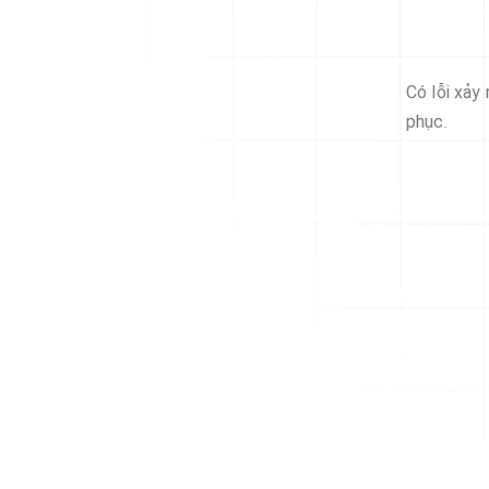
Có lỗi xảy
phục.